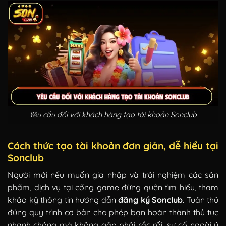
Yêu cầu đối với khách hàng tạo tài khoản Sonclub
Cách thức tạo tài khoản đơn giản, dễ hiểu tại
Sonclub
Người mới nếu muốn gia nhập và trải nghiệm các sản
phẩm, dịch vụ tại cổng game đừng quên tìm hiểu, tham
khảo kỹ thông tin hướng dẫn
đăng ký Sonclub
. Tuân thủ
đúng quy trình cơ bản cho phép bạn hoàn thành thủ tục
nhanh chóng mà không gặp phải rắc rối, sự cố ngoài ý