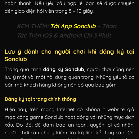
hoàn thành. Nếu yêu cầu hợp lệ, bạn sẽ được chuyển
đến giao diện hội viên trong 5 – 10 giây.
XEM THÊM:
Tải App Sonclub
– Thao
Tác Trên IOS & Android Chỉ 3 Phút
Lưu ý dành cho người chơi khi đăng ký tại
Sonclub
Trong quá trình
đăng ký Sonclub
, người chơi cũng nên
lưu ý một vài một nội dung quan trọng. Những yếu tố cơ
bản mà khách hàng không nên bỏ qua bao gồm:
Đăng ký tại trang chính thống
Hiện nay, trên mạng Internet có không ít website giả
mạo cổng game Sonclub hoạt động với những mục đích
xấu. Do đó, để đảm bảo an toàn, quyền lợi cá nhân,
người chơi cần chú ý kiểm tra kỹ liên kết truy cập. Chỉ