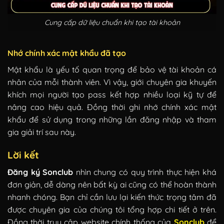
Cung cấp dữ liệu chuẩn khi tạo tài khoản
Nhớ chính xác mật khẩu đã tạo
Mật khẩu là yếu tố quan trọng để bảo vệ tài khoản cá
nhân của mỗi thành viên. Vì vậy, giới chuyên gia khuyến
khích mọi người tạo pass kết hợp nhiều loại kỹ tự để
nâng cao hiệu quả. Đồng thời ghi nhớ chính xác mật
khẩu để sử dụng trong những lần đăng nhập và tham
gia giải trí sau này.
Lời kết
Đăng ký Sonclub
nhìn chung có quy trình thực hiện khá
đơn giản, dễ dàng nên bất kỳ ai cũng có thể hoàn thành
nhanh chóng. Bạn chỉ cần lưu lại kiến thức trọng tâm đã
được chuyên gia của chúng tôi tổng hợp chi tiết ở trên.
Đồng thời truy cập website chính thống của
Sonclub
để