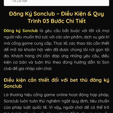
Lời kết
Đăng Ký Sonclub – Điều Kiện & Quy
Trình 03 Bước Chi Tiết
Đăng ký Sonclub
là yêu cầu bắt buộc với tất cả mọi
người nếu muốn thử sức với các sản phẩm, dịch vụ giải trí
mà cổng game cung cấp. Thực tế, các thao tác cần thiết
để mở tài khoản hội viên đã được chúng tôi rút gọn tối
đa. Khách hàng chỉ cần đáp ứng những yêu cầu, điều
kiện cơ bản và tuân thủ theo đúng hướng dẫn từ
Son
club
để gia nhập sân chơi.
Điều kiện cần thiết đối với bet thủ đăng ký
Sonclub
Là thương hiệu cổng game online hoạt động hợp pháp,
Sonclub luôn tuân thủ nghiêm ngặt quy định, tiêu chuẩn
của pháp luật quốc tế. Vì vậy, người chơi để có thể trở