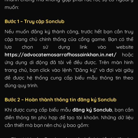
muốn:
Bước 1 – Truy cập Sonclub
Nếu muốn đăng ký thành công, trước hết bạn cần truy
cập trang chủ chính thống của cổng game. Bạn có thể
lựa chọn sử dụng link vào website
https://advocatemosarrafhossainkhan.in.net/
hoặc
ứng dụng di động đã tải về đều được. Trên màn hình
trang chủ, bạn click vào lệnh “Đăng ký” và đợi vài giây
đề được hệ thống cung cấp biểu mẫu thông tin theo
đúng quy trình.
Bước 2 – Hoàn thành thông tin đăng ký Sonclub
Khi được cung cấp biểu mẫu
đăng ký Sonclub
, bạn cần
điền thông tin phù hợp để tạo tài khoản. Những dữ liệu
cần thiết mà bạn nên chú ý bao gồm: