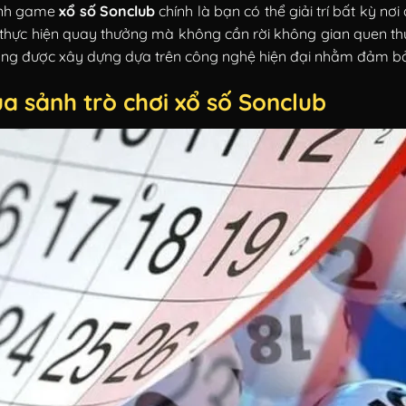
sảnh game
xổ số Sonclub
chính là bạn có thể giải trí bất kỳ nơi
hể thực hiện quay thưởng mà không cần rời không gian quen t
ng được xây dựng dựa trên công nghệ hiện đại nhằm đảm bảo 
a sảnh trò chơi xổ số Sonclub