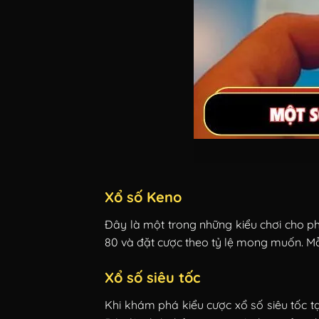
Xổ số Keno
Đây là một trong những kiểu chơi cho ph
80 và đặt cược theo tỷ lệ mong muốn. Mỗi
Xổ số siêu tốc
Khi khám phá kiểu cược xổ số siêu tốc tạ