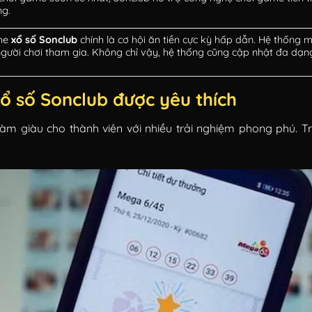
ng.
me
xổ số Sonclub
chính là cơ hội ăn tiền cực kỳ hấp dẫn. Hệ thống m
 người chơi tham gia. Không chỉ vậy, hệ thống cũng cập nhật đa dạn
 xổ số Sonclub được yêu thích
làm giàu cho thành viên với nhiều trải nghiệm phong phú.