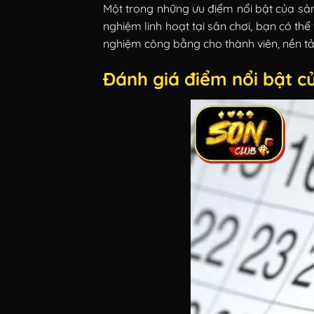
Một trong những ưu điểm nổi bật của 
nghiệm linh hoạt tại sân chơi, bạn có t
nghiệm công bằng cho thành viên, nền tả
Đánh giá điểm nổi bật củ