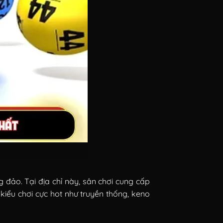
g đảo. Tại địa chỉ này, sân chơi cung cấp
 kiểu chơi cực hot như truyền thống, keno