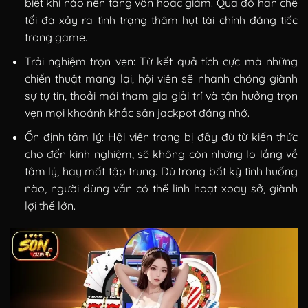
biết khi nào nên tăng vốn hoặc giảm. Qua đó hạn chế
tối đa xảy ra tình trạng thâm hụt tài chính đáng tiếc
trong game.
Trải nghiệm trọn vẹn: Từ kết quả tích cực mà những
chiến thuật mang lại, hội viên sẽ nhanh chóng giành
sự tự tin, thoải mái tham gia giải trí và tận hưởng trọn
vẹn mọi khoảnh khắc săn jackpot đáng nhớ.
Ổn định tâm lý: Hội viên trang bị đầy đủ từ kiến thức
cho đến kinh nghiệm, sẽ không còn những lo lắng về
tâm lý, hay mất tập trung. Dù trong bất kỳ tình huống
nào, người dùng vẫn có thể linh hoạt xoay sở, giành
lợi thế lớn.