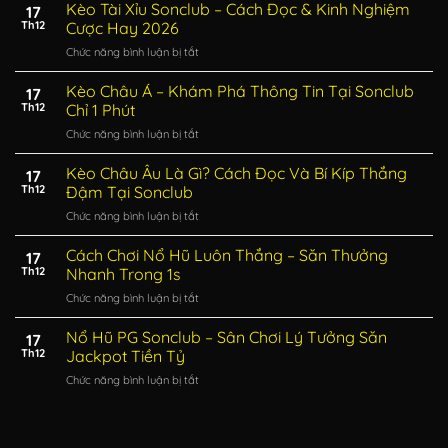
Thơm
Kèo Tài Xỉu Sonclub – Cách Đọc & Kinh Nghiệm
Số
17
Lớn
Là
–
Th12
Cược Hay 2026
#1
Gì?
Bí
Chức năng bình luận bị tắt
ở
Nhận
Quyết
Kèo
Biết
Hay,
Tài
Kèo Châu Á – Khám Phá Thông Tin Tại Sonclub
Nhanh,
17
Thắng
Xỉu
Nhận
Th12
Chỉ 1 Phút
Lớn
Sonclub
Thưởng
2026
Chức năng bình luận bị tắt
ở
–
Sau
Kèo
Cách
1s
Châu
Kèo Châu Âu Là Gì? Cách Đọc Và Bí Kíp Thắng
Đọc
17
Á
&
Th12
Đậm Tại Sonclub
–
Kinh
Chức năng bình luận bị tắt
ở
Khám
Nghiệm
Kèo
Phá
Cược
Châu
Cách Chơi Nổ Hũ Luôn Thắng – Săn Thưởng
Thông
17
Hay
Âu
Tin
Th12
Nhanh Trong 1s
2026
Là
Tại
Chức năng bình luận bị tắt
ở
Gì?
Sonclub
Cách
Cách
Chỉ
Chơi
Nổ Hũ PG Sonclub – Sân Chơi Lý Tưởng Săn
Đọc
17
1
Nổ
Và
Th12
Jackpot Tiền Tỷ
Phút
Hũ
Bí
Chức năng bình luận bị tắt
ở
Luôn
Kíp
Nổ
Thắng
Thắng
Hũ
–
Đậm
PG
Săn
Tại