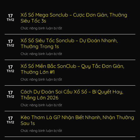
Xổ Số Mega Sonclub – Cược Đơn Giản, Thưởng
17
Th12
Siêu Tốc 3s
Chức năng bình luận bị tắt
ở
Xổ
Số
Xổ Số Siêu Tốc Sonclub – Dự Đoán Nhanh,
17
Mega
Th12
Thưởng Trong 1s
Sonclub
Chức năng bình luận bị tắt
ở
–
Xổ
Cược
Số
Xổ Số Miền Bắc SonClub – Quy Tắc Đơn Giản,
Đơn
17
Siêu
Giản,
Th12
Thưởng Lớn #1
Tốc
Thưởng
Chức năng bình luận bị tắt
ở
Sonclub
Siêu
Xổ
–
Tốc
Số
Cách Dự Đoán Soi Cầu Xổ Số – Bí Quyết Hay,
Dự
17
3s
Miền
Đoán
Th12
Thắng Lớn 2026
Bắc
Nhanh,
Chức năng bình luận bị tắt
ở
SonClub
Thưởng
Cách
–
Trong
Dự
Kèo Thơm Là Gì? Nhận Biết Nhanh, Nhận Thưởng
Quy
17
1s
Đoán
Tắc
Th12
Sau 1s
Soi
Đơn
Chức năng bình luận bị tắt
ở
Cầu
Giản,
Kèo
Xổ
Thưởng