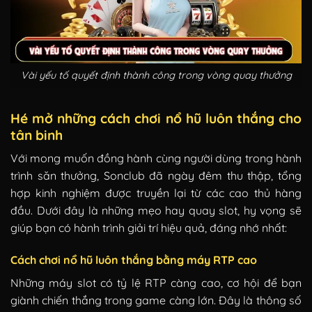
Vài yếu tố quyết định thành công trong vòng quay thưởng
Hé mở những cách chơi nổ hũ luôn thắng cho
tân binh
Với mong muốn đồng hành cùng người dùng trong hành
trình săn thưởng, Sonclub đã ngày đêm thu thập, tổng
hợp kinh nghiệm được truyền lại từ các cao thủ hàng
đầu. Dưới đây là những mẹo hay quay slot, hy vọng sẽ
giúp bạn có hành trình giải trí hiệu quả, đáng nhớ nhất:
Cách chơi nổ hũ luôn thắng bằng máy RTP cao
Những máy slot có tỷ lệ RTP càng cao, cơ hội để bạn
giành chiến thắng trong game càng lớn. Đây là thông số