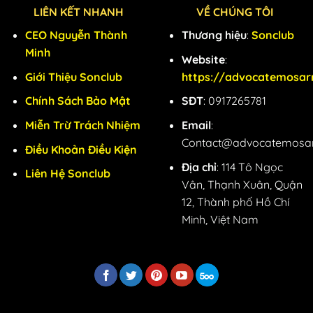
LIÊN KẾT NHANH
VỀ CHÚNG TÔI
CEO Nguyễn Thành
Thương hiệu
:
Sonclub
Minh
Website
:
Giới Thiệu Sonclub
https://advocatemosarr
Chính Sách Bảo Mật
SĐT
: 0917265781
Miễn Trừ Trách Nhiệm
Email
:
Contact@advocatemosarr
Điều Khoản Điều Kiện
Địa chỉ
: 114 Tô Ngọc
Liên Hệ Sonclub
Vân, Thạnh Xuân, Quận
12, Thành phố Hồ Chí
Minh, Việt Nam