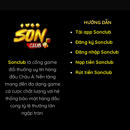
Sonclub
Thưởng
Sonclub
–
Nhanh
Sân
Trong
Chơi
1s
Lý
HƯỚNG DẪN
Tưởng
Săn
Tải app Sonclub
Jackpot
Tiền
Đăng ký Sonclub
Tỷ
Đăng nhập Sonclub
Nạp tiền Sonclub
Sonclub
là cổng game
đổi thưởng uy tín hàng
Rút tiền Sonclub
đầu Châu Á. Nền tảng
mang đến đa dạng game
cá cược chất lượng với hệ
thống bảo mật hàng đầu
cùng tỷ lệ thưởng lớn
ngập tràn.