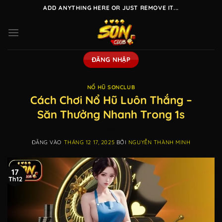
Bỏ
ADD ANYTHING HERE OR JUST REMOVE IT...
qua
nội
dung
ĐĂNG NHẬP
NỔ HŨ SONCLUB
Cách Chơi Nổ Hũ Luôn Thắng –
Săn Thưởng Nhanh Trong 1s
ĐĂNG VÀO
THÁNG 12 17, 2025
BỞI
NGUYỄN THÀNH MINH
17
Th12