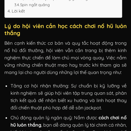
Spin ngắt quãng
Lời kết
Lý do hội viên cần học cách chơi nổ hũ luôn
thắng
Bên cạnh kiến thức cơ bản và quy tắc hoạt động trong
nổ hũ đổi thưởng, hội viên vẫn cần trang bị thêm kinh
nghiệm thực chiến để làm chủ mọi vòng quay. Việc nắm
vững những chiến thuật mẹo hay trước khi tham gia sẽ
mang lại cho người dùng những lợi thế quan trọng như:
Tăng cơ hội nhận thưởng: Sự chuẩn bị kỹ lưỡng về
kinh nghiệm sẽ giúp hội viên tập trung quan sát, phân
tích kết quả để nhận biết xu hướng và linh hoạt thay
đổi chiến thuật phù hợp để dễ săn jackpot.
Chủ động quản lý ngân quỹ: Nắm được
cách chơi nổ
hũ luôn thắng
, bạn dễ dàng quản lý tài chính cá nhân,