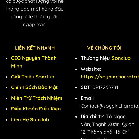
cá cược chất lượng với hệ
thống bảo mật hàng đầu
cùng tỷ lệ thưởng lớn
ngập tràn.
LIÊN KẾT NHANH
VỀ CHÚNG TÔI
CEO Nguyễn Thành
Thương hiệu
:
Sonclub
Minh
Website
:
Giới Thiệu Sonclub
https://soypincharrata.
Chính Sách Bảo Mật
SĐT
: 0917265781
Miễn Trừ Trách Nhiệm
Email
:
Contact@soypincharrata.
Điều Khoản Điều Kiện
Địa chỉ
: 114 Tô Ngọc
Liên Hệ Sonclub
Vân, Thạnh Xuân, Quận
12, Thành phố Hồ Chí