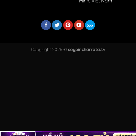
Minh, Việt Nam
Copyright 2026 ©
soypincharrata.tv