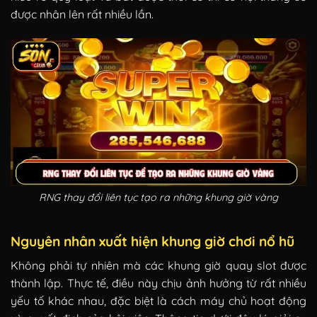
được nhân lên rất nhiều lần.
RNG thay đổi liên tục tạo ra những khung giờ vàng
Nguyên nhân xuất hiện khung giờ chơi nổ hũ
Không phải tự nhiên mà các khung giờ quay slot được
thành lập. Thực tế, điều này chịu ảnh hưởng từ rất nhiều
yếu tố khác nhau, đặc biệt là cách máy chủ hoạt động