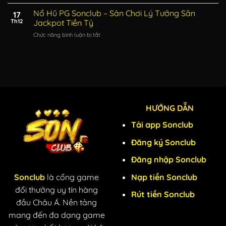
Cách
Cách
Chỉ
Chơi
Nổ Hũ PG Sonclub – Sân Chơi Lý Tưởng Săn
Đọc
17
1
Nổ
Và
Th12
Jackpot Tiền Tỷ
Phút
Hũ
Bí
Chức năng bình luận bị tắt
ở
Luôn
Kíp
Nổ
Thắng
Thắng
Hũ
–
Đậm
PG
Săn
Tại
Sonclub
Thưởng
Sonclub
–
Nhanh
Sân
Trong
Chơi
1s
Lý
HƯỚNG DẪN
Tưởng
Săn
Tải app Sonclub
Jackpot
Tiền
Đăng ký Sonclub
Tỷ
Đăng nhập Sonclub
Nạp tiền Sonclub
Sonclub
là cổng game
đổi thưởng uy tín hàng
Rút tiền Sonclub
đầu Châu Á. Nền tảng
mang đến đa dạng game